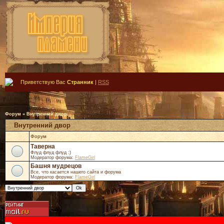
Приветствую Вас
Странник
|
RSS
Форум
»
Внутренний двор
Внутренний двор
Форум
Таверна
Флуд флуд флуд :)
Модератор форума:
FlameGirl
Башня мудрецов
Все, что касается нашего сайта и форума
Модератор форума:
FlameGirl